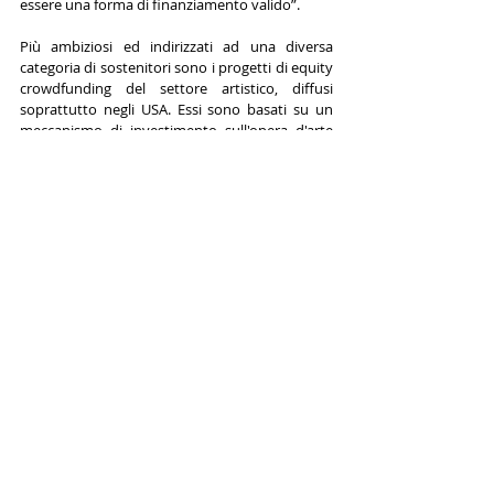
essere una forma di finanziamento valido”.
Più ambiziosi ed indirizzati ad una diversa 
categoria di sostenitori sono i progetti di equity 
crowdfunding del settore artistico, diffusi 
soprattutto negli USA. Essi sono basati su un 
meccanismo di investimento sull'opera d'arte 
tale per cui, solo in caso di vendita, il 
sostenitore/investitore otterrà una percentuale 
della stessa proporzionale all’importo 
finanziato. In tal modo, l’investitore diverrà a 
tutti gli effetti comproprietario dell'opera. 
Dedicata a questo tipo di investimenti è  Art: I 
Curate(https://www.articurate.net/co-curate-
the-future-of-art/), piattaforma che si propone 
di rivoluzionare il rapporto galleria d’arte – 
artista.  
Stiamo dunque assistendo alla crescita di una 
nuova forma di “mecenatismo 2.0” che, grazie 
ad una formula innovativa e di coinvolgimento 
di massa, riesce a supportare i progetti artistici 
e a rimpiazzare il vuoto lasciato dalle istituzioni. 
Peraltro, la potenza del fenomeno è 