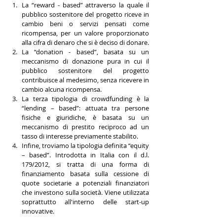
La “reward - based” attraverso la quale il 
pubblico sostenitore del progetto riceve in 
cambio beni o servizi pensati come 
ricompensa, per un valore proporzionato 
alla cifra di denaro che si è deciso di donare.  
La “donation - based”, basata su un 
meccanismo di donazione pura in cui il 
pubblico sostenitore del progetto 
contribuisce al medesimo, senza ricevere in 
cambio alcuna ricompensa.  
La terza tipologia di crowdfunding è la 
“lending – based”: attuata tra persone 
fisiche e giuridiche, è basata su un 
meccanismo di prestito reciproco ad un 
tasso di interesse previamente stabilito.  
Infine, troviamo la tipologia definita “equity 
– based”. Introdotta in Italia con il d.l. 
179/2012, si tratta di una forma di 
finanziamento basata sulla cessione di 
quote societarie a potenziali finanziatori 
che investono sulla società. Viene utilizzata 
soprattutto all'interno delle start-up 
innovative. 