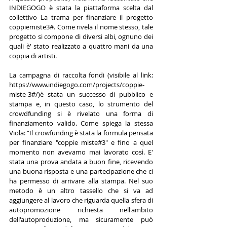
INDIEGOGO è stata la piattaforma scelta dal 
collettivo La trama per finanziare il progetto 
coppiemiste3#. Come rivela il nome stesso, tale 
progetto si compone di diversi albi, ognuno dei 
quali è' stato realizzato a quattro mani da una 
coppia di artisti.
La campagna di raccolta fondi (visibile al link: 
https://www.indiegogo.com/projects/coppie-
miste-3#/)è stata un successo di pubblico e 
stampa e, in questo caso, lo strumento del 
crowdfunding si è rivelato una forma di 
finanziamento valido. Come spiega la stessa 
Viola: “Il crowfunding è stata la formula pensata 
per finanziare "coppie miste#3" e fino a quel 
momento non avevamo mai lavorato così. E' 
stata una prova andata a buon fine, ricevendo 
una buona risposta e una partecipazione che ci 
ha permesso di arrivare alla stampa. Nel suo 
metodo è un altro tassello che si va ad 
aggiungere al lavoro che riguarda quella sfera di 
autopromozione richiesta nell'ambito 
dell'autoproduzione, ma sicuramente può 