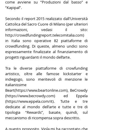
come avviene su “Produzioni dal basso” e 
“Kapipal”.
Secondo il report 2015 realizzato dall'Università 
Cattolica del Sacro Cuore di Milano (per ulteriori 
informazioni, vedasi il sito: 
http://crowdfundingreport.telecomitalia.com) 
in Italia sono operative 82 piattaforme di 
crowdfunding. Di queste, almeno undici sono 
espressamente finalizzate al finanziamento di 
progetti riguardanti il mondo dell’arte.
Tra le diverse piattaforme di crowfunding 
artistico, oltre alle famose kickstarter e 
indiegogo, sono meritevoli di menzione le 
italianissime 
Beart(https://www.beartonline.com), BeCrowdy 
(https://www.becrowdy.com) ed Eppela 
(https://www.eppela.com/it). Tutte e tre 
dedicate al mondo dell'arte e tutte e tre di 
tipologia “Rewards”, basate, quindi, sul 
meccanismo di ricompensa sopra descritto.
A questo proposito, Viola mi ha raccontato che 