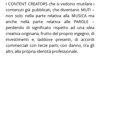
I CONTENT CREATORS che si vedono mutilare i 
contenuti già pubblicati, che diventano MUTI – 
non solo nella parte relativa alla MUSICA ma 
anche nella parte relativa alle PAROLE – 
perdendo di significato rispetto ad una idea 
creativa originaria, frutto del proprio ingegno, di 
investimenti e, laddove presenti, di accordi 
commerciali con terze parti, con danno, tra gli 
altri, alla propria identità professionale. 
Auspichiamo tutti che la trattativa venga 
riaperta immediatamente e si giunta ad una 
soluzione che tuteli tutti i soggetti coinvolti.
Maria Paola Pinna
       Avvocato
RICHIEDI UNA CONSULENZA!
Sei  un artista, influencer, creativo, 
azienda, libero professionista e hai  
necessità di tutelare i tuoi marchi, 
design, diritto d'autore e più in 