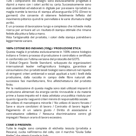
Tutti i componenti dei disegni sono esclusivamente progettati e
dipinti a mano con i colori acrilici su carta. Successivamente sono
stati assemblati ed elaborati in digitale per poi essere riprodotti su
maglia tramite la tecnica di stampa all’avanguardia DTG (Direct to
garment) che consente di ottenere fedelmente l’effetto del
movimento pittorico quindi le pennellate e le varie sfumature degli
acrilici.
È un processo di lavorazione lungo e complesso che richiede molta
ricerca per arrivare ad un risultato di stampa ottimale che rimane
fedele alla pittura fatta a mano.
Vista l’artigianalità del prodotto, i colori della stampa potrebbero
leggermente variare.
100% COTONE BIO INDIANO (155g) / PRODUZIONE ETICA:
Questa maglia è prodotta esclusivamente in 100% cotone biologico
indiano e l’intero processo di produzione è controllato e certificato
in conformità con l’ultima versione del protocollo del GOTS.
Il Global Organic Textile Standard, sviluppato da organizzazioni
internazionali leader nell’agricoltura biologica, garantisce al
consumatore che i prodotti tessili biologici siano ottenuti nel rispetto
di stringenti criteri ambientali e sociali applicati a tutti i livelli della
produzione, dalla raccolta in campo delle fibre naturali alle
successive fasi manifatturiere, fino all’etichettatura del prodotto
finito.
Per la realizzazione di questa maglia sono stati utilizzati impianti di
produzione alimentati da energia verde rinnovabile e da materie
prime a basso impatto ed è stata adottata una politica risoluta per
quanto riguarda i seguenti criteri minimi di responsabilità sociale:
No utilizzo di manodopera minorile / No utilizzo di lavoro forzato /
Sane e sicure condizioni di lavoro / Contratto di lavoro legale /
Pagamento di un salario giusto / Diritto di associazione e
contrattazione collettiva / Nessuna discriminazione contro gli
impiegati / Nessun orario di lavoro eccessivo.
COME SI PRESENTA:
Tutte le maglie sono complete di etichetta tessuta (prodotta a
Pescara), cucita nell'interno del collo, con il marchio “Giulia Sollai
Atelier” che attesta il made in Italy.