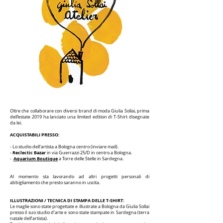
Oltre che collaborare con diversi brand di moda Giulia Sollai, prima
dell'estate 2019 ha lanciato una limited edition di T-Shirt disegnate
da lei.
ACQUISTABILI PRESSO:
- Lo studio dell'artista a Bologna centro (inviare mail).
Reclectic Bazar
-
in via Guerrazzi 25/D in centro a Bologna.
Aquarium Boutique
-
a Torre delle Stelle in Sardegna.
Al momento sta lavorando ad altri progetti personali di
abbigliamento che presto saranno in uscita.
ILLUSTRAZIONI / TECNICA DI STAMPA DELLE T-SHIRT:
Le maglie sono state progettate e illustrate a Bologna da Giulia Sollai
presso il suo studio d’arte e sono state stampate in Sardegna (terra
natale dell’artista).