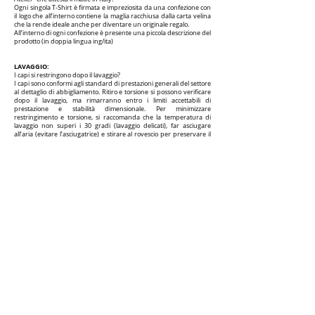
Ogni singola T-Shirt è firmata e impreziosita da una confezione con
il logo che all’interno contiene la maglia racchiusa dalla carta velina
che la rende ideale anche per diventare un originale regalo.
All’interno di ogni confezione è presente una piccola descrizione del
prodotto (in doppia lingua ing/ita)
LAVAGGIO:
I capi si restringono dopo il lavaggio?
I capi sono conformi agli standard di prestazioni generali del settore
al dettaglio di abbigliamento. Ritiro e torsione si possono verificare
dopo il lavaggio, ma rimarranno entro i limiti accettabili di
prestazione e stabilità dimensionale. Per minimizzare
restringimento e torsione, si raccomanda che la temperatura di
lavaggio non superi i 30 gradi (lavaggio delicati), far asciugare
all’aria (evitare l’asciugatrice) e stirare al rovescio per preservare il
disegno.
GUIDA ALLE TAGLIE:​
Le maglie non sono sagomate e vestono larghe. Prima di effettuare
un ordine assicurarsi di aver letto bene le misure.
Vestibilità consigliata: maglia dentro la gonna/pantalone e
"risvoltino" nelle maniche.
PREZZO:
€ 85 inclusa la spedizione in IT